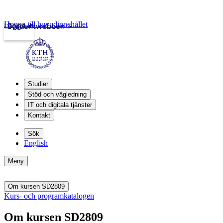
Hoppa till huvudinnehållet
Logga in
Studentwebben
Studier
Stöd och vägledning
IT och digitala tjänster
Kontakt
Sök
English
Meny
Om kursen SD2809
Kurs- och programkatalogen
Om kursen SD2809