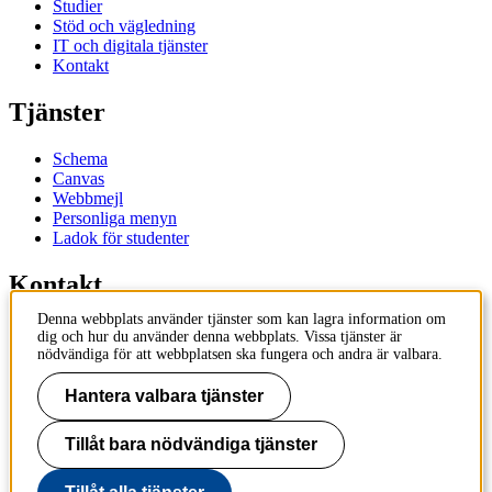
Studier
Stöd och vägledning
IT och digitala tjänster
Kontakt
Tjänster
Schema
Canvas
Webbmejl
Personliga menyn
Ladok för studenter
Kontakt
Denna webbplats använder tjänster som kan lagra information om
Kontakta utbildningsprogram
dig och hur du använder denna webbplats. Vissa tjänster är
Kontakta kurs
nödvändiga för att webbplatsen ska fungera och andra är valbara.
IT-support
KTH Entré
Hantera valbara tjänster
KTH Biblioteket
Tillåt bara nödvändiga tjänster
KTH
100 44 Stockholm
+46 8 790 60 00