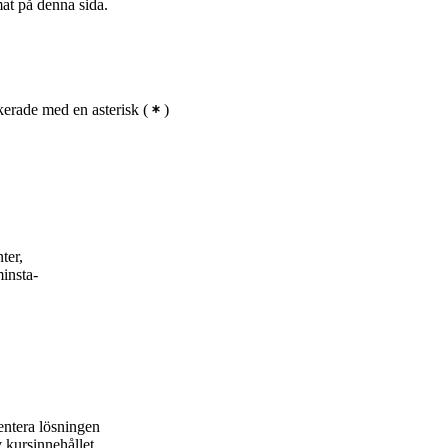
mat på denna sida.
erade med en asterisk
(
)
ter,
minsta-
entera lösningen
 kursinnehållet.