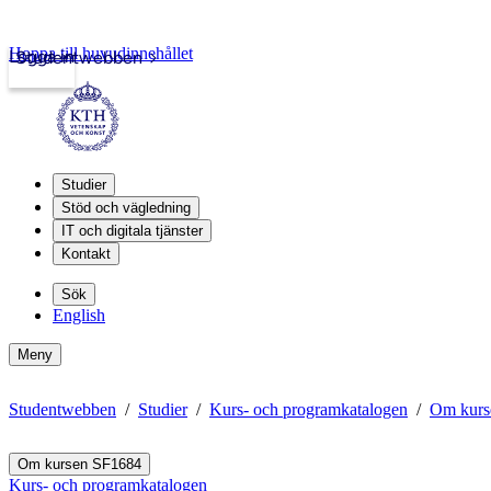
Hoppa till huvudinnehållet
Logga in
Studentwebben
Studier
Stöd och vägledning
IT och digitala tjänster
Kontakt
Sök
English
Meny
Studentwebben
Studier
Kurs- och programkatalogen
Om kurs
Om kursen SF1684
Kurs- och programkatalogen