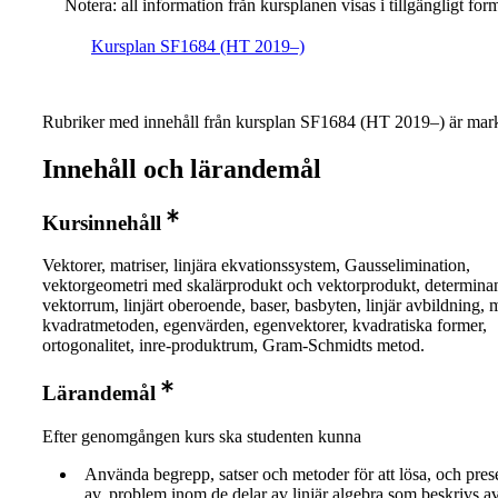
Notera: all information från kursplanen visas i tillgängligt for
Kursplan SF1684 (HT 2019–)
Rubriker med innehåll från kursplan SF1684 (HT 2019–) är mark
Innehåll och lärandemål
Kursinnehåll
Vektorer, matriser, linjära ekvationssystem, Gausselimination,
vektorgeometri med skalärprodukt och vektorprodukt, determinan
vektorrum, linjärt oberoende, baser, basbyten, linjär avbildning, 
kvadratmetoden, egenvärden, egenvektorer, kvadratiska former,
ortogonalitet, inre-produktrum, Gram-Schmidts metod.
Lärandemål
Efter genomgången kurs ska studenten kunna
Använda begrepp, satser och metoder för att lösa, och pres
av, problem inom de delar av linjär algebra som beskrivs av