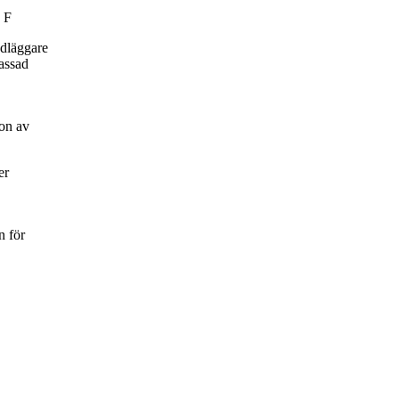
 F
ndläggare
passad
on av
er
n för