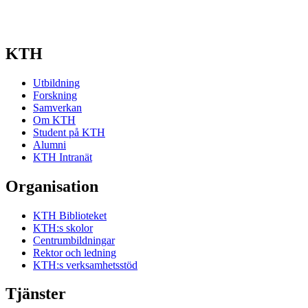
KTH
Utbildning
Forskning
Samverkan
Om KTH
Student på KTH
Alumni
KTH Intranät
Organisation
KTH Biblioteket
KTH:s skolor
Centrumbildningar
Rektor och ledning
KTH:s verksamhetsstöd
Tjänster