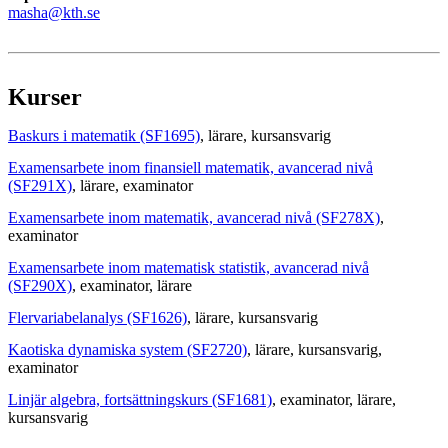
masha@kth.se
Kurser
Baskurs i matematik (SF1695)
, lärare
, kursansvarig
Examensarbete inom finansiell matematik, avancerad nivå
(SF291X)
, lärare
, examinator
Examensarbete inom matematik, avancerad nivå (SF278X)
,
examinator
Examensarbete inom matematisk statistik, avancerad nivå
(SF290X)
, examinator
, lärare
Flervariabelanalys (SF1626)
, lärare
, kursansvarig
Kaotiska dynamiska system (SF2720)
, lärare
, kursansvarig
,
examinator
Linjär algebra, fortsättningskurs (SF1681)
, examinator
, lärare
,
kursansvarig