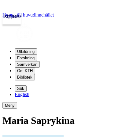
Hoppa till huvudinnehållet
Logga in
kth.se
Utbildning
Forskning
Samverkan
Om KTH
Bibliotek
Sök
English
Meny
Maria Saprykina