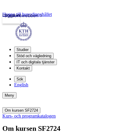
Hoppa till huvudinnehållet
Logga in
Studentwebben
Studier
Stöd och vägledning
IT och digitala tjänster
Kontakt
Sök
English
Meny
Om kursen SF2724
Kurs- och programkatalogen
Om kursen SF2724