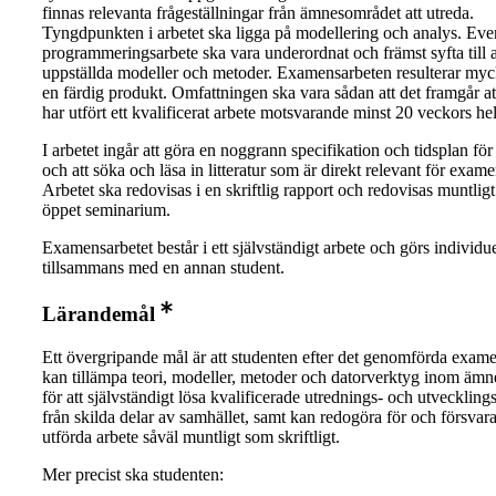
finnas relevanta frågeställningar från ämnesområdet att utreda.
Tyngdpunkten i arbetet ska ligga på modellering och analys. Even
programmeringsarbete ska vara underordnat och främst syfta till at
uppställda modeller och metoder. Examensarbeten resulterar myck
en färdig produkt. Omfattningen ska vara sådan att det framgår at
har utfört ett kvalificerat arbete motsvarande minst 20 veckors hel
I arbetet ingår att göra en noggrann specifikation och tidsplan för
och att söka och läsa in litteratur som är direkt relevant för exame
Arbetet ska redovisas i en skriftlig rapport och redovisas muntligt 
öppet seminarium.
Examensarbetet består i ett självständigt arbete och görs individuel
tillsammans med en annan student.
Lärandemål
Ett övergripande mål är att studenten efter det genomförda exam
kan tillämpa teori, modeller, metoder och datorverktyg inom äm
för att självständigt lösa kvalificerade utrednings- och utveckling
från skilda delar av samhället, samt kan redogöra för och försvara 
utförda arbete såväl muntligt som skriftligt.
Mer precist ska studenten: