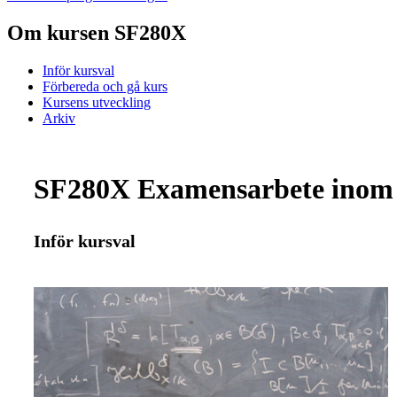
Om kursen SF280X
Inför kursval
Förbereda och gå kurs
Kursens utveckling
Arkiv
SF280X Examensarbete inom op
Inför kursval