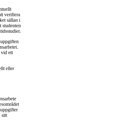
tuellt
t verifiera
et sällan i
t studenten
tidsstudier.
 uppgiften
nsarbetet.
vid ett
lt eller
ensarbete
nesområdet
suppgifter
sitt