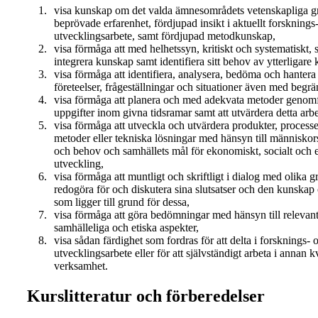
visa kunskap om det valda ämnesområdets vetenskapliga g
beprövade erfarenhet, fördjupad insikt i aktuellt forsknings
utvecklingsarbete, samt fördjupad metodkunskap,
visa förmåga att med helhetssyn, kritiskt och systematiskt,
integrera kunskap samt identifiera sitt behov av ytterligare
visa förmåga att identifiera, analysera, bedöma och hanter
företeelser, frågeställningar och situationer även med begr
visa förmåga att planera och med adekvata metoder genomf
uppgifter inom givna tidsramar samt att utvärdera detta arbe
visa förmåga att utveckla och utvärdera produkter, processe
metoder eller tekniska lösningar med hänsyn till människors
och behov och samhällets mål för ekonomiskt, socialt och e
utveckling,
visa förmåga att muntligt och skriftligt i dialog med olika g
redogöra för och diskutera sina slutsatser och den kunska
som ligger till grund för dessa,
visa förmåga att göra bedömningar med hänsyn till relevant
samhälleliga och etiska aspekter,
visa sådan färdighet som fordras för att delta i forsknings- 
utvecklingsarbete eller för att självständigt arbeta i annan k
verksamhet.
Kurslitteratur och förberedelser