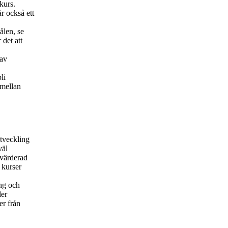
kurs.
r också ett
ålen, se
det att
 av
li
 mellan
utveckling
väl
tvärderad
 kurser
ing och
ler
er från