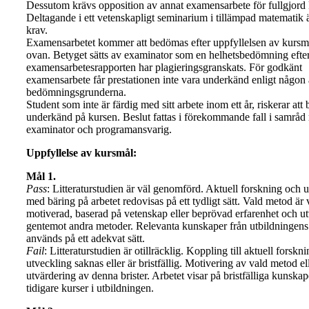
Dessutom krävs opposition av annat examensarbete för fullgjord 
Deltagande i ett vetenskapligt seminarium i tillämpad matematik ä
krav.
Examensarbetet kommer att bedömas efter uppfyllelsen av kursm
ovan. Betyget sätts av examinator som en helhetsbedömning efter 
examensarbetesrapporten har plagieringsgranskats. För godkänt
examensarbete får prestationen inte vara underkänd enligt någon
bedömningsgrunderna.
Student som inte är färdig med sitt arbete inom ett år, riskerar att b
underkänd på kursen. Beslut fattas i förekommande fall i samråd
examinator och programansvarig.
Uppfyllelse av kursmål:
Mål 1.
Pass
: Litteraturstudien är väl genomförd. Aktuell forskning och 
med bäring på arbetet redovisas på ett tydligt sätt. Vald metod är 
motiverad, baserad på vetenskap eller beprövad erfarenhet och u
gentemot andra metoder. Relevanta kunskaper från utbildningens
används på ett adekvat sätt.
Fail
: Litteraturstudien är otillräcklig. Koppling till aktuell forskn
utveckling saknas eller är bristfällig. Motivering av vald metod el
utvärdering av denna brister. Arbetet visar på bristfälliga kunskap
tidigare kurser i utbildningen.