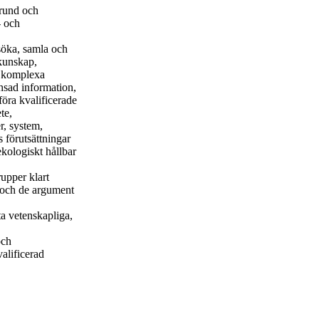
rund och
- och
 söka, samla och
 kunskap,
a komplexa
änsad information,
öra kvalificerade
te,
r, system,
 förutsättningar
kologiskt hållbar
rupper klart
p och de argument
a vetenskapliga,
och
valificerad