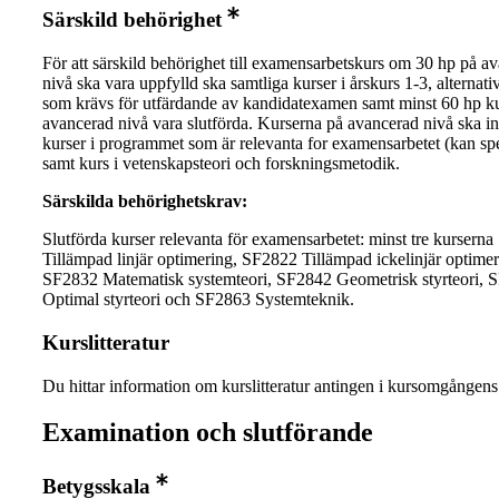
Särskild behörighet
För att särskild behörighet till examensarbetskurs om 30 hp på a
nivå ska vara uppfylld ska samtliga kurser i årskurs 1-3, alternati
som krävs för utfärdande av kandidatexamen samt minst 60 hp ku
avancerad nivå vara slutförda. Kurserna på avancerad nivå ska in
kurser i programmet som är relevanta for examensarbetet (kan spe
samt kurs i vetenskapsteori och forskningsmetodik.
Särskilda behörighetskrav:
Slutförda kurser relevanta för examensarbetet: minst tre kursern
Tillämpad linjär optimering, SF2822 Tillämpad ickelinjär optimer
SF2832 Matematisk systemteori, SF2842 Geometrisk styrteori, 
Optimal styrteori och SF2863 Systemteknik.
Kurslitteratur
Du hittar information om kurslitteratur antingen i kursomgånge
Examination och slutförande
Betygsskala