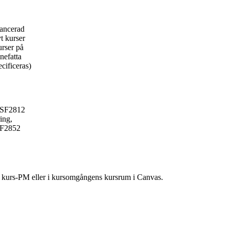
vancerad
vt kurser
rser på
nefatta
cificeras)
a SF2812
ing,
SF2852
ns kurs-PM eller i kursomgångens kursrum i Canvas.