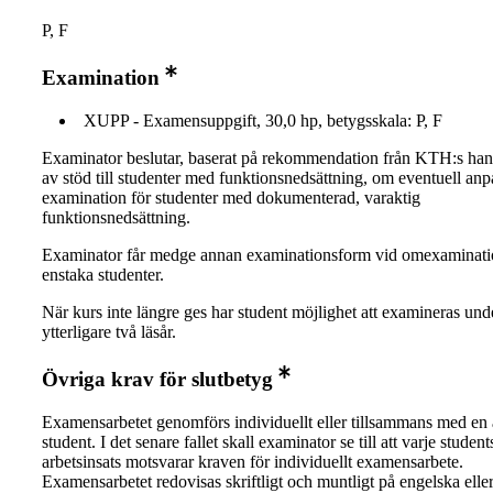
P, F
Examination
XUPP - Examensuppgift, 30,0 hp, betygsskala: P, F
Examinator beslutar, baserat på rekommendation från KTH:s ha
av stöd till studenter med funktionsnedsättning, om eventuell an
examination för studenter med dokumenterad, varaktig
funktionsnedsättning.
Examinator får medge annan examinationsform vid omexaminati
enstaka studenter.
När kurs inte längre ges har student möjlighet att examineras und
ytterligare två läsår.
Övriga krav för slutbetyg
Examensarbetet genomförs individuellt eller tillsammans med en
student. I det senare fallet skall examinator se till att varje student
arbetsinsats motsvarar kraven för individuellt examensarbete.
Examensarbetet redovisas skriftligt och muntligt på engelska elle