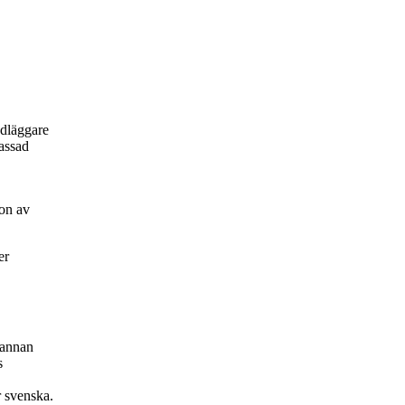
ndläggare
passad
on av
er
 annan
s
r svenska.