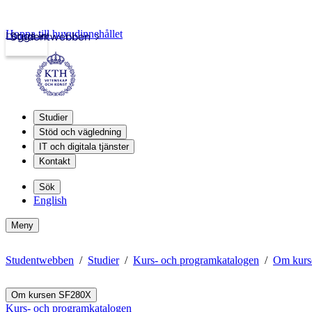
Hoppa till huvudinnehållet
Logga in
Studentwebben
Studier
Stöd och vägledning
IT och digitala tjänster
Kontakt
Sök
English
Meny
Studentwebben
Studier
Kurs- och programkatalogen
Om kurs
Om kursen SF280X
Kurs- och programkatalogen