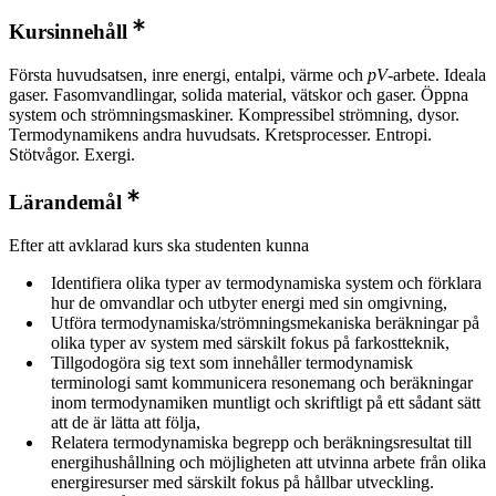
Kursinnehåll
Första huvudsatsen, inre energi, entalpi, värme och
pV
-arbete. Ideala
gaser. Fasomvandlingar, solida material, vätskor och gaser. Öppna
system och strömningsmaskiner. Kompressibel strömning, dysor.
Termodynamikens andra huvudsats. Kretsprocesser. Entropi.
Stötvågor. Exergi.
Lärandemål
Efter att avklarad kurs ska studenten kunna
Identifiera olika typer av termodynamiska system och förklara
hur de omvandlar och utbyter energi med sin omgivning,
Utföra termodynamiska/strömningsmekaniska beräkningar på
olika typer av system med särskilt fokus på farkostteknik,
Tillgodogöra sig text som innehåller termodynamisk
terminologi samt kommunicera resonemang och beräkningar
inom termodynamiken muntligt och skriftligt på ett sådant sätt
att de är lätta att följa,
Relatera termodynamiska begrepp och beräkningsresultat till
energihushållning och möjligheten att utvinna arbete från olika
energiresurser med särskilt fokus på hållbar utveckling.