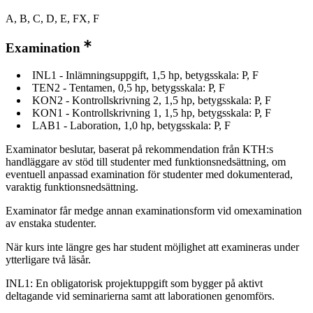
A, B, C, D, E, FX, F
Examination
INL1 - Inlämningsuppgift, 1,5 hp, betygsskala: P, F
TEN2 - Tentamen, 0,5 hp, betygsskala: P, F
KON2 - Kontrollskrivning 2, 1,5 hp, betygsskala: P, F
KON1 - Kontrollskrivning 1, 1,5 hp, betygsskala: P, F
LAB1 - Laboration, 1,0 hp, betygsskala: P, F
Examinator beslutar, baserat på rekommendation från KTH:s
handläggare av stöd till studenter med funktionsnedsättning, om
eventuell anpassad examination för studenter med dokumenterad,
varaktig funktionsnedsättning.
Examinator får medge annan examinationsform vid omexamination
av enstaka studenter.
När kurs inte längre ges har student möjlighet att examineras under
ytterligare två läsår.
INL1: En obligatorisk projektuppgift som bygger på aktivt
deltagande vid seminarierna samt att laborationen genomförs.