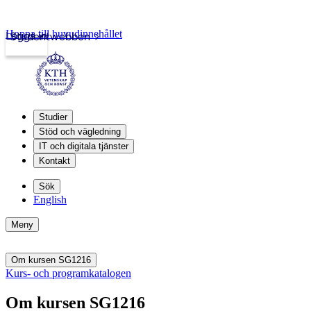
Hoppa till huvudinnehållet
Logga in
Studentwebben
Studier
Stöd och vägledning
IT och digitala tjänster
Kontakt
Sök
English
Meny
Om kursen SG1216
Kurs- och programkatalogen
Om kursen SG1216