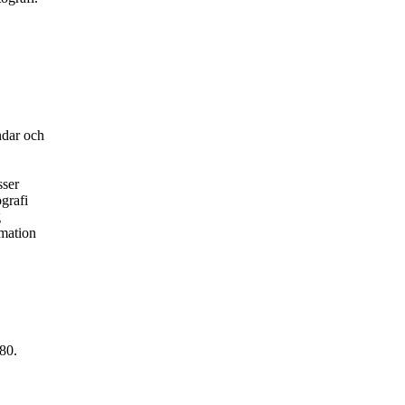
ndar och
sser
grafi
g
rmation
80.