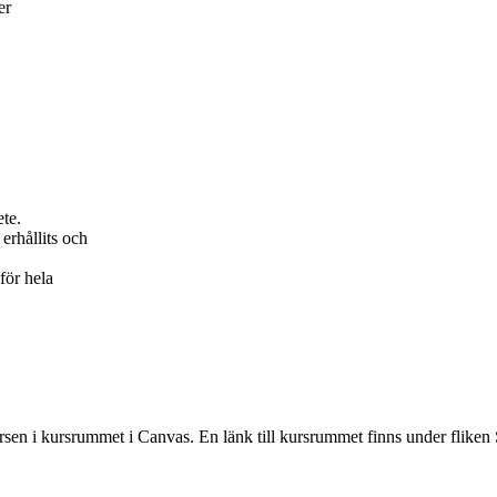
er
ete.
erhållits och
för hela
rsen i kursrummet i Canvas. En länk till kursrummet finns under fliken 