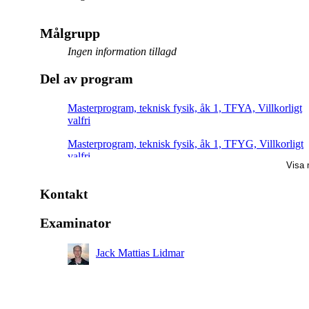
Målgrupp
Ingen information tillagd
Del av program
Masterprogram, teknisk fysik, åk 1, TFYA, Villkorligt
valfri
Masterprogram, teknisk fysik, åk 1, TFYG, Villkorligt
valfri
Visa 
Kontakt
Examinator
Jack Mattias Lidmar