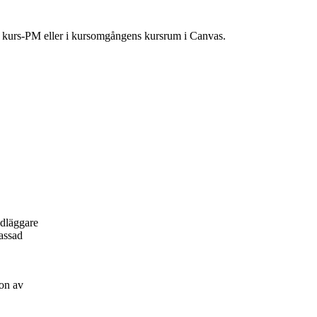
ns kurs-PM eller i kursomgångens kursrum i Canvas.
ndläggare
passad
on av