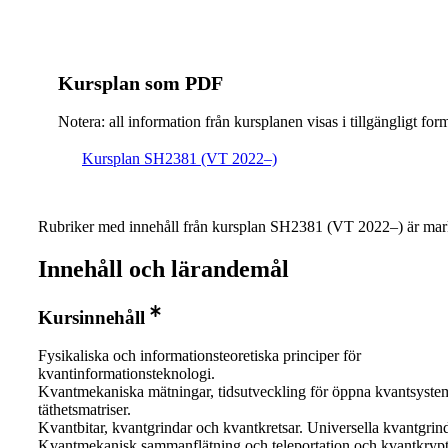
Kursplan som PDF
Notera: all information från kursplanen visas i tillgängligt for
Kursplan SH2381 (VT 2022–)
Rubriker med innehåll från kursplan SH2381 (VT 2022–) är mar
Innehåll och lärandemål
Kursinnehåll
Fysikaliska och informationsteoretiska principer för
kvantinformationsteknologi.
Kvantmekaniska mätningar, tidsutveckling för öppna kvantsyste
täthetsmatriser.
Kvantbitar, kvantgrindar och kvantkretsar. Universella kvantgrind
Kvantmekanisk sammanflätning och teleportation och kvantkrypt