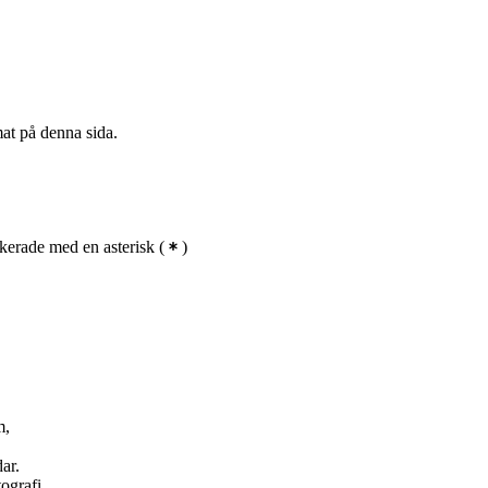
mat på denna sida.
kerade med en asterisk
(
)
m,
ar.
ografi.