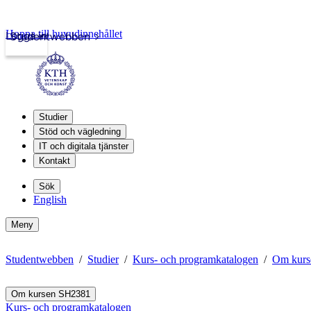
Hoppa till huvudinnehållet
Logga in
Studentwebben
Studier
Stöd och vägledning
IT och digitala tjänster
Kontakt
Sök
English
Meny
Studentwebben
Studier
Kurs- och programkatalogen
Om kurs
Om kursen SH2381
Kurs- och programkatalogen