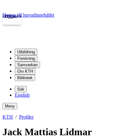
Hoppa till huvudinnehållet
Logga in
kth.se
Utbildning
Forskning
Samverkan
Om KTH
Bibliotek
Sök
English
Meny
KTH
Profiler
Jack Mattias Lidmar