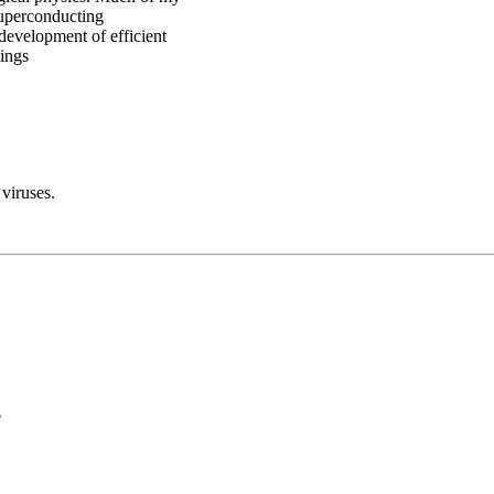
superconducting
 development of efficient
ings
 viruses.
e