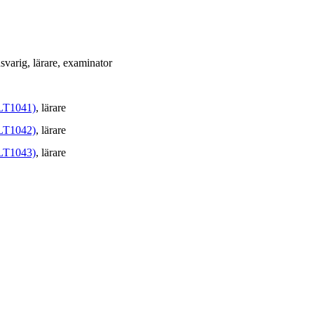
nsvarig
, lärare
, examinator
(LT1041)
, lärare
(LT1042)
, lärare
(LT1043)
, lärare