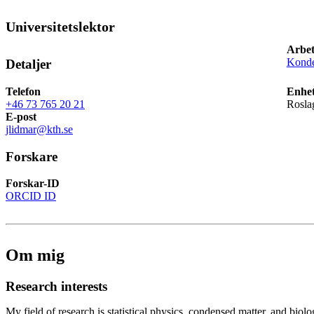
Universitetslektor
Arbet
Konde
Detaljer
Telefon
Enhet
+46 73 765 20 21
Rosla
E-post
jlidmar@kth.se
Forskare
Forskar-ID
ORCID ID
Om mig
Research interests
My field of research is statistical physics, condensed matter, and bio