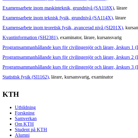
Examensarbete inom maskinteknik, grundnivå (SA118X)
, lärare
Examensarbete inom teknisk fysik, grundnivå (SA114X)
, lärare
Examensarbete inom teoretisk fysik, avancerad nivå (SI201X)
, kursa
Kvantinformation (SH2381)
, examinator
, lärare
, kursansvarig
Programsammanhållande kurs för civilingenjör och lärare, årskurs 1 
Programsammanhållande kurs för civilingenjör och lärare, årskurs 2 
Programsammanhållande kurs för civilingenjör och lärare, årskurs 3 
Statistisk fysik (SI1162)
, lärare
, kursansvarig
, examinator
KTH
Utbildning
Forskning
Samverkan
Om KTH
Student på KTH
Alumni