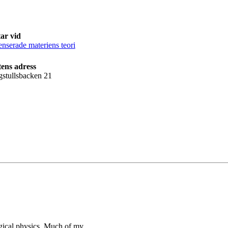
ar vid
nserade materiens teori
ens adress
gstullsbacken 21
logical physics. Much of my