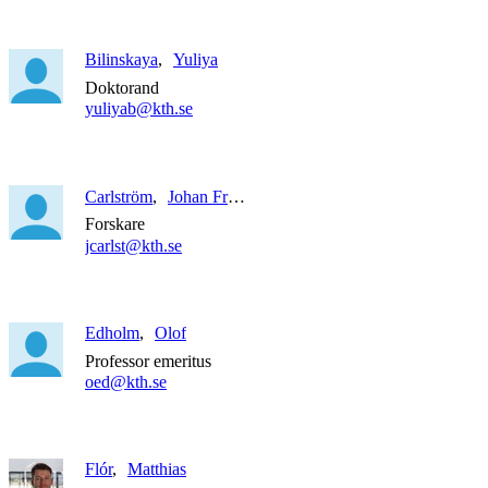
Bilinskaya
Yuliya
Doktorand
yuliyab@kth.se
Carlström
Johan Fredrik
Forskare
jcarlst@kth.se
Edholm
Olof
Professor emeritus
oed@kth.se
Flór
Matthias