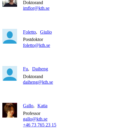
Doktorand
imflor@kth.se
Foletto
Giulio
Postdoktor
foletto@kth.se
Fu
Daiheng
Doktorand
daiheng@kth.se
Gallo
Katia
Professor
gallo@kth.se
+46 73 765 23 15