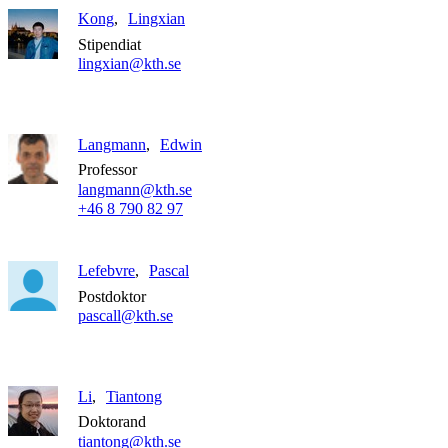
Kong
Lingxian
Stipendiat
lingxian@kth.se
Langmann
Edwin
Professor
langmann@kth.se
+46 8 790 82 97
Lefebvre
Pascal
Postdoktor
pascall@kth.se
Li
Tiantong
Doktorand
tiantong@kth.se