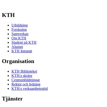
KTH
Utbildning
Forskning
Samverkan
Om KTH
Student på KTH
Alumni
KTH Intranät
Organisation
KTH Biblioteket
KTH:s skolor
Centrumbildningar
Rektor och ledning
KTH:s verksamhetsstöd
Tjänster