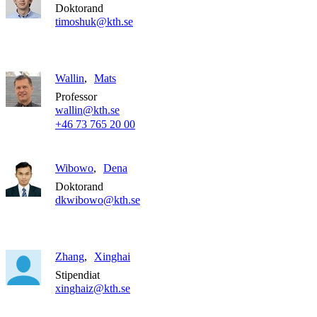
Doktorand
timoshuk@kth.se
Wallin
Mats
Professor
wallin@kth.se
+46 73 765 20 00
Wibowo
Dena
Doktorand
dkwibowo@kth.se
Zhang
Xinghai
Stipendiat
xinghaiz@kth.se