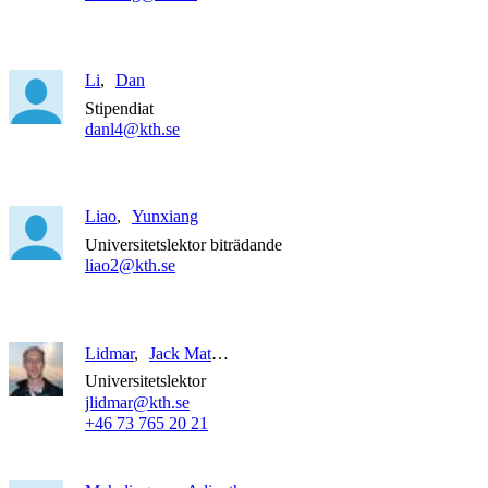
Li
Dan
Stipendiat
danl4@kth.se
Liao
Yunxiang
Universitetslektor biträdande
liao2@kth.se
Lidmar
Jack Mattias
Universitetslektor
jlidmar@kth.se
+46 73 765 20 21