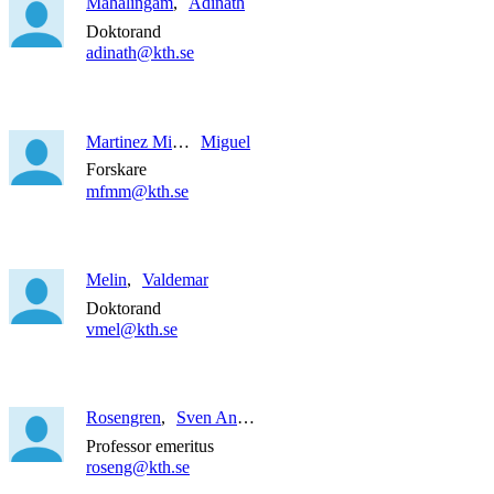
Mahalingam
Adinath
Doktorand
adinath@kth.se
Martinez Miquel
Miguel
Forskare
mfmm@kth.se
Melin
Valdemar
Doktorand
vmel@kth.se
Rosengren
Sven Anders
Professor emeritus
roseng@kth.se