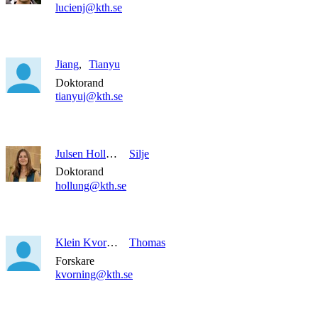
lucienj@kth.se
Jiang
Tianyu
Doktorand
tianyuj@kth.se
Julsen Hollung
Silje
Doktorand
hollung@kth.se
Klein Kvorning
Thomas
Forskare
kvorning@kth.se