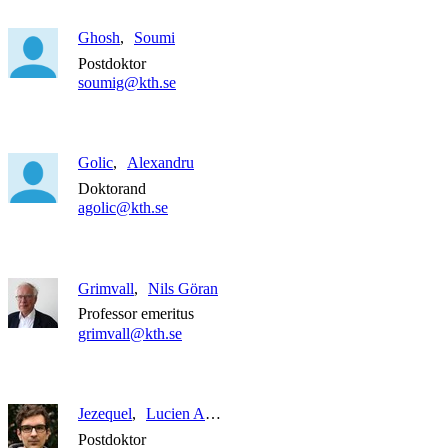
Ghosh
Soumi
Postdoktor
soumig@kth.se
Golic
Alexandru
Doktorand
agolic@kth.se
Grimvall
Nils Göran
Professor emeritus
grimvall@kth.se
Jezequel
Lucien Alexis
Postdoktor