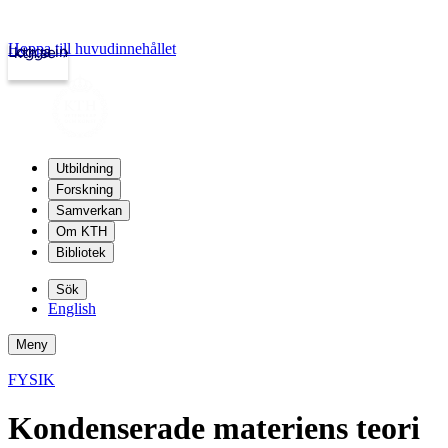
Hoppa till huvudinnehållet
Logga in
kth.se
Utbildning
Forskning
Samverkan
Om KTH
Bibliotek
Sök
English
Meny
FYSIK
Kondenserade materiens teori