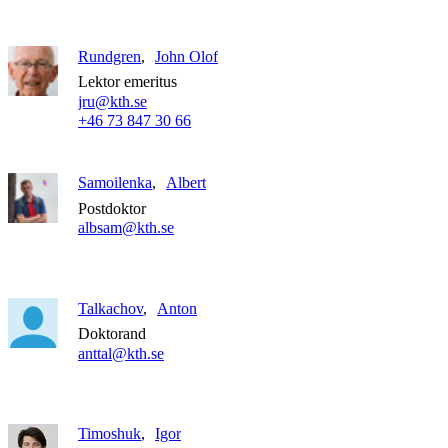
Rundgren
John Olof
Lektor emeritus
jru@kth.se
+46 73 847 30 66
Samoilenka
Albert
Postdoktor
albsam@kth.se
Talkachov
Anton
Doktorand
anttal@kth.se
Timoshuk
Igor