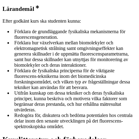
Lärandemål
Efter godkänt kurs ska studenten kunna:
Förklara de grundläggande fysikaliska mekanismerna för
fluorescensgeneration.
Förklara hur växelverkan mellan biomolekyler och
elektromagnetisk strålning samt omgivningseffekter kan
generera skillnader i de uppmätta fluorescensparametrarna,
samt hur dessa skillnader kan utnyttjas för monitorering av
biomolekyler och deras interaktioner.
Förklara de fysikaliska principerna för de viktigaste
fluorescens-teknikerna inom det biomedicinska
forskningsområdet, och vilken typ av frågeställningar dessa
tekniker kan användas för att besvara.
Utifrån kunskap om dessa tekniker och deras fysikaliska
principer, kunna beskriva och motivera vilka faktorer som
begränsar deras prestanda, och hur erhållna mätresultat
utvärderas.
Redogöra för, diskutera och bedöma potentialen hos centrala
delar inom den senaste utvecklingen på det fluorescens-
spektroskopiska området.