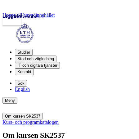
Hoppa till huvudinnehållet
Logga in
Studentwebben
Studier
Stöd och vägledning
IT och digitala tjänster
Kontakt
Sök
English
Meny
Om kursen SK2537
Kurs- och programkatalogen
Om kursen SK2537