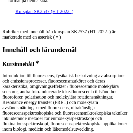
format på denna sida.
Kursplan SK2537 (HT 2022–)
Rubriker med innehåll från kursplan SK2537 (HT 2022–) är
markerade med en asterisk
(
)
Innehåll och lärandemål
Kursinnehåll
Introduktion till fluorescens, fysikalisk beskrivning av absorptions
och emissionsprocesser, fluorescensmarkörer och deras
karakteristika, omgivningseffekter / fluorescerande molekylära
sensorer, andra foto-inducerade icke-fluorescenta tillstånd hos
fluoroforer, polarisation och molekylära rotationsmätningar,
Resonance energy transfer (FRET) och molekylära
avståndsmätningar med fluorescens, ultrakänsliga
fluorescensspektroskopiska och fluorescensmikroskopiska tekniker
inkluderande metoder för enmolekylspektroskopi och
fluktuationsspektroskopi, fluorescensspektroskopiska applikationer
inom biologi, medicin och läkemedelsutveckling.