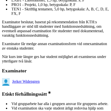
LAB1 - Laborationer, 1,5 hp, betygsskala: P, F
PRO1 - Projekt, 1,0 hp, betygsskala: P, F
TEN1 - Skriftlig tentamen, 5,0 hp, betygsskala: A, B, C, D, E,
FX, F
Examinator beslutar, baserat på rekommendation från KTH:s
handläggare av stöd till studenter med funktionsnedsättning, om
eventuell anpassad examination för studenter med dokumenterad,
varaktig funktionsnedsättning.
Examinator får medge annan examinationsform vid omexamination
av enstaka studenter.
När kurs inte längre ges har student möjlighet att examineras under
ytterligare två läsår.
Examinator
Jerker Widengren
Etiskt förhållningssätt
Vid grupparbete har alla i gruppen ansvar för gruppens arbete.
Vid examination ska varje student ärligt redovisa hjälp som