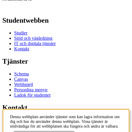
Studentwebben
Studier
Stöd och vägledning
IT och digitala tjänster
Kontakt
Tjänster
Schema
Canvas
Webbmejl
Personliga menyn
Ladok för studenter
Kontakt
Denna webbplats använder tjänster som kan lagra information om
Kontakta utbildningsprogram
dig och hur du använder denna webbplats. Vissa tjänster är
Kontakta kurs
nödvändiga för att webbplatsen ska fungera och andra är valbara.
IT-support