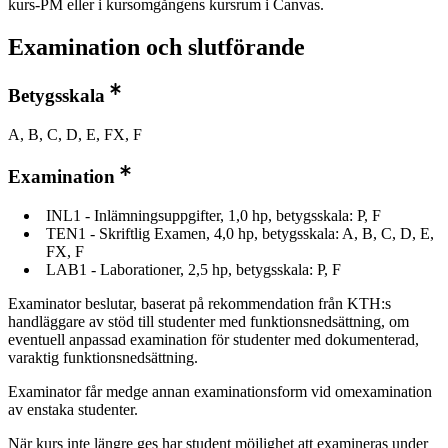
kurs-PM eller i kursomgångens kursrum i Canvas.
Examination och slutförande
Betygsskala
A, B, C, D, E, FX, F
Examination
INL1 - Inlämningsuppgifter, 1,0 hp, betygsskala: P, F
TEN1 - Skriftlig Examen, 4,0 hp, betygsskala: A, B, C, D, E,
FX, F
LAB1 - Laborationer, 2,5 hp, betygsskala: P, F
Examinator beslutar, baserat på rekommendation från KTH:s
handläggare av stöd till studenter med funktionsnedsättning, om
eventuell anpassad examination för studenter med dokumenterad,
varaktig funktionsnedsättning.
Examinator får medge annan examinationsform vid omexamination
av enstaka studenter.
När kurs inte längre ges har student möjlighet att examineras under