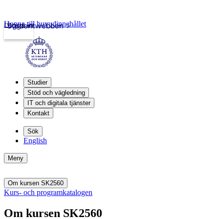
Hoppa till huvudinnehållet
Logga in
Studentwebben
Studier
Stöd och vägledning
IT och digitala tjänster
Kontakt
Sök
English
Meny
Om kursen SK2560
Kurs- och programkatalogen
Om kursen SK2560