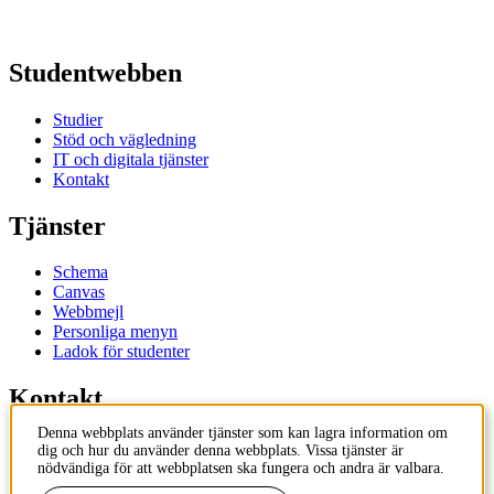
Studentwebben
Studier
Stöd och vägledning
IT och digitala tjänster
Kontakt
Tjänster
Schema
Canvas
Webbmejl
Personliga menyn
Ladok för studenter
Kontakt
Denna webbplats använder tjänster som kan lagra information om
Kontakta utbildningsprogram
dig och hur du använder denna webbplats. Vissa tjänster är
Kontakta kurs
nödvändiga för att webbplatsen ska fungera och andra är valbara.
IT-support