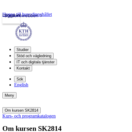
Hoppa till huvudinnehållet
Logga in
Studentwebben
Studier
Stöd och vägledning
IT och digitala tjänster
Kontakt
Sök
English
Meny
Om kursen SK2814
Kurs- och programkatalogen
Om kursen SK2814