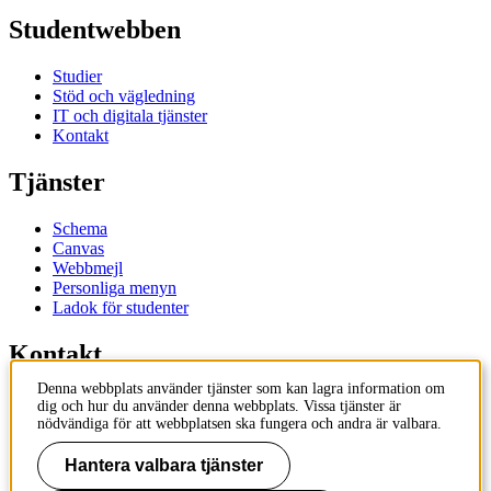
Studentwebben
Studier
Stöd och vägledning
IT och digitala tjänster
Kontakt
Tjänster
Schema
Canvas
Webbmejl
Personliga menyn
Ladok för studenter
Kontakt
Denna webbplats använder tjänster som kan lagra information om
Kontakta utbildningsprogram
dig och hur du använder denna webbplats. Vissa tjänster är
Kontakta kurs
nödvändiga för att webbplatsen ska fungera och andra är valbara.
IT-support
KTH Entré
Hantera valbara tjänster
KTH Biblioteket