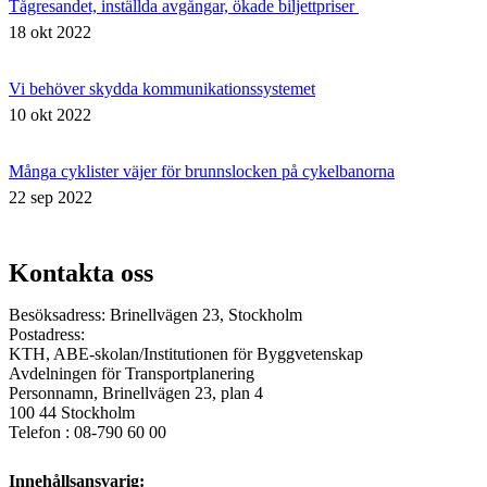
Tågresandet, inställda avgångar, ökade biljettpriser ​
18 okt 2022
Vi behöver skydda kommunikationssystemet
10 okt 2022
Många cyklister väjer för brunnslocken på cykelbanorna
22 sep 2022
Kontakta oss
Besöksadress: Brinellvägen 23, Stockholm
Postadress:
KTH, ABE-skolan/Institutionen för Byggvetenskap
Avdelningen för Transportplanering
Personnamn, Brinellvägen 23, plan 4
100 44 Stockholm
Telefon : 08-790 60 00
Innehållsansvarig: