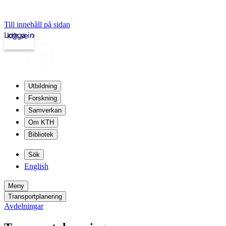
Till innehåll på sidan
Logga in
kth.se
Utbildning
Forskning
Samverkan
Om KTH
Bibliotek
Sök
English
Meny
Transportplanering
Avdelningar