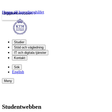
Hoppa till huvudinnehållet
Logga in
Studentwebben
Studier
Stöd och vägledning
IT och digitala tjänster
Kontakt
Sök
English
Meny
Studentwebben