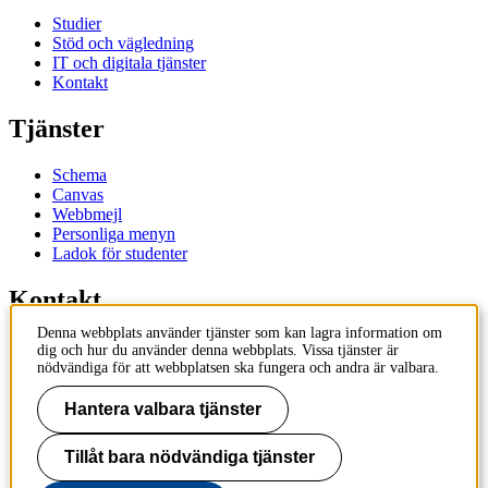
Studier
Stöd och vägledning
IT och digitala tjänster
Kontakt
Tjänster
Schema
Canvas
Webbmejl
Personliga menyn
Ladok för studenter
Kontakt
Denna webbplats använder tjänster som kan lagra information om
Kontakta utbildningsprogram
dig och hur du använder denna webbplats. Vissa tjänster är
Kontakta kurs
nödvändiga för att webbplatsen ska fungera och andra är valbara.
IT-support
KTH Entré
Hantera valbara tjänster
KTH Biblioteket
Tillåt bara nödvändiga tjänster
KTH
100 44 Stockholm