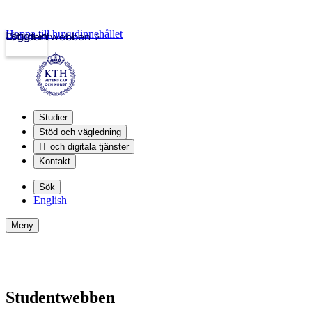
Hoppa till huvudinnehållet
Logga in
Studentwebben
Studier
Stöd och vägledning
IT och digitala tjänster
Kontakt
Sök
English
Meny
Studentwebben