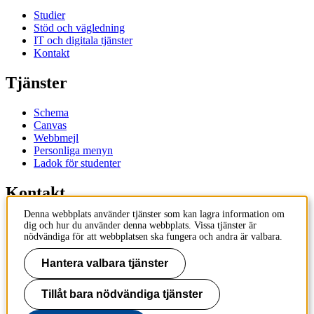
Studier
Stöd och vägledning
IT och digitala tjänster
Kontakt
Tjänster
Schema
Canvas
Webbmejl
Personliga menyn
Ladok för studenter
Kontakt
Denna webbplats använder tjänster som kan lagra information om
Kontakta utbildningsprogram
dig och hur du använder denna webbplats. Vissa tjänster är
Kontakta kurs
nödvändiga för att webbplatsen ska fungera och andra är valbara.
IT-support
KTH Entré
Hantera valbara tjänster
KTH Biblioteket
Tillåt bara nödvändiga tjänster
KTH
100 44 Stockholm