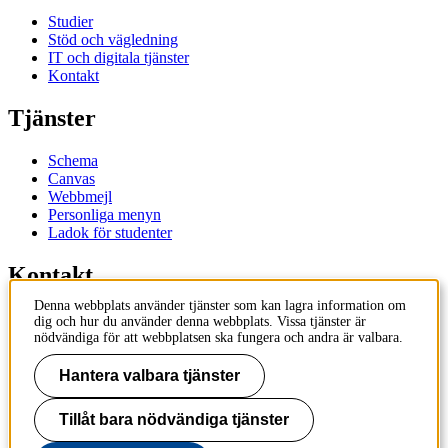
Studier
Stöd och vägledning
IT och digitala tjänster
Kontakt
Tjänster
Schema
Canvas
Webbmejl
Personliga menyn
Ladok för studenter
Kontakt
Denna webbplats använder tjänster som kan lagra information om
Kontakta utbildningsprogram
dig och hur du använder denna webbplats. Vissa tjänster är
Kontakta kurs
nödvändiga för att webbplatsen ska fungera och andra är valbara.
IT-support
KTH Entré
Hantera valbara tjänster
KTH Biblioteket
Tillåt bara nödvändiga tjänster
KTH
100 44 Stockholm