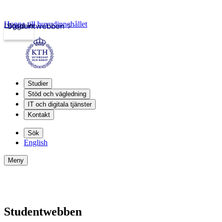
Hoppa till huvudinnehållet
Logga in
Studentwebben
Studier
Stöd och vägledning
IT och digitala tjänster
Kontakt
Sök
English
Meny
Studentwebben