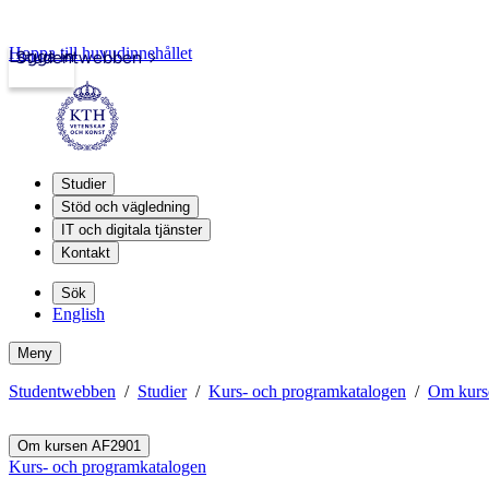
Hoppa till huvudinnehållet
Logga in
Studentwebben
Studier
Stöd och vägledning
IT och digitala tjänster
Kontakt
Sök
English
Meny
Studentwebben
Studier
Kurs- och programkatalogen
Om kurs
Om kursen AF2901
Kurs- och programkatalogen