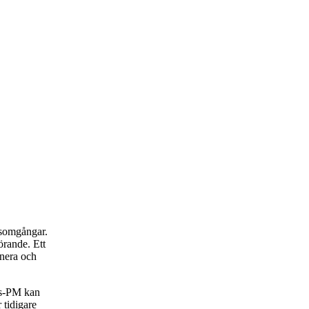
rsomgångar.
rande. Ett
anera och
rs-PM kan
 tidigare