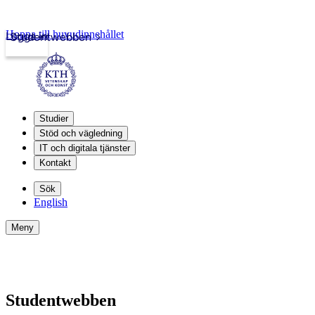
Hoppa till huvudinnehållet
Logga in
Studentwebben
Studier
Stöd och vägledning
IT och digitala tjänster
Kontakt
Sök
English
Meny
Studentwebben