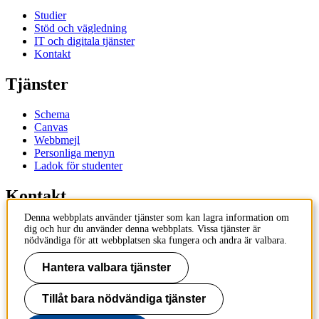
Studier
Stöd och vägledning
IT och digitala tjänster
Kontakt
Tjänster
Schema
Canvas
Webbmejl
Personliga menyn
Ladok för studenter
Kontakt
Denna webbplats använder tjänster som kan lagra information om
Kontakta utbildningsprogram
dig och hur du använder denna webbplats. Vissa tjänster är
Kontakta kurs
nödvändiga för att webbplatsen ska fungera och andra är valbara.
IT-support
KTH Entré
Hantera valbara tjänster
KTH Biblioteket
Tillåt bara nödvändiga tjänster
KTH
100 44 Stockholm