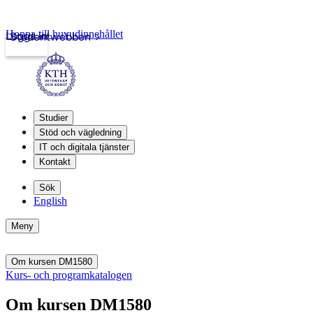
Hoppa till huvudinnehållet
Logga in
Studentwebben
Studier
Stöd och vägledning
IT och digitala tjänster
Kontakt
Sök
English
Meny
Om kursen DM1580
Kurs- och programkatalogen
Om kursen DM1580