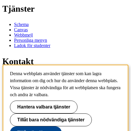
Tjänster
Schema
Canvas
Webbmejl
Personliga menyn
Ladok för studenter
Kontakt
Denna webbplats använder tjänster som kan lagra
Kontakta utbildningsprogram
information om dig och hur du använder denna webbplats.
Kontakta kurs
IT-support
Vissa tjänster är nödvändiga för att webbplatsen ska fungera
KTH Entré
och andra är valbara.
KTH Biblioteket
Hantera valbara tjänster
KTH
100 44 Stockholm
+46 8 790 60 00
Tillåt bara nödvändiga tjänster
info@kth.se