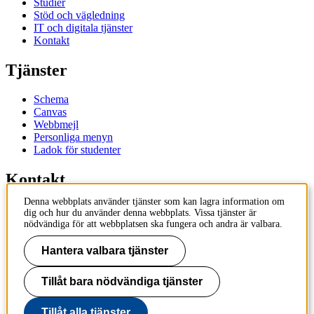
Studier
Stöd och vägledning
IT och digitala tjänster
Kontakt
Tjänster
Schema
Canvas
Webbmejl
Personliga menyn
Ladok för studenter
Kontakt
Denna webbplats använder tjänster som kan lagra information om
Kontakta utbildningsprogram
dig och hur du använder denna webbplats. Vissa tjänster är
Kontakta kurs
nödvändiga för att webbplatsen ska fungera och andra är valbara.
IT-support
KTH Entré
Hantera valbara tjänster
KTH Biblioteket
Tillåt bara nödvändiga tjänster
KTH
100 44 Stockholm
+46 8 790 60 00
Tillåt alla tjänster