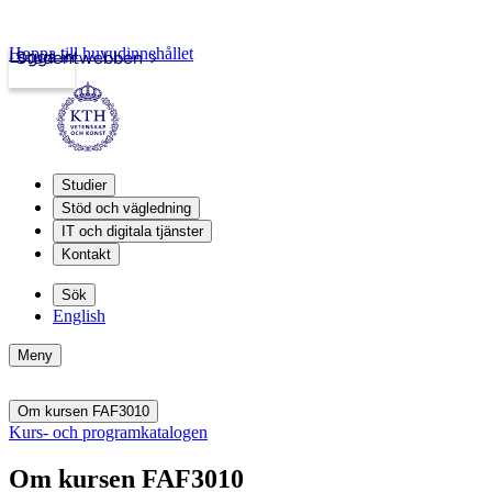
Hoppa till huvudinnehållet
Logga in
Studentwebben
Studier
Stöd och vägledning
IT och digitala tjänster
Kontakt
Sök
English
Meny
Om kursen FAF3010
Kurs- och programkatalogen
Om kursen FAF3010