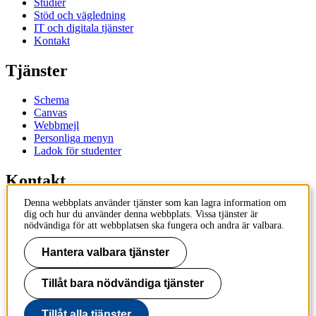
Studier
Stöd och vägledning
IT och digitala tjänster
Kontakt
Tjänster
Schema
Canvas
Webbmejl
Personliga menyn
Ladok för studenter
Kontakt
Denna webbplats använder tjänster som kan lagra information om
Kontakta utbildningsprogram
dig och hur du använder denna webbplats. Vissa tjänster är
Kontakta kurs
nödvändiga för att webbplatsen ska fungera och andra är valbara.
IT-support
KTH Entré
Hantera valbara tjänster
KTH Biblioteket
Tillåt bara nödvändiga tjänster
KTH
100 44 Stockholm
+46 8 790 60 00
Tillåt alla tjänster