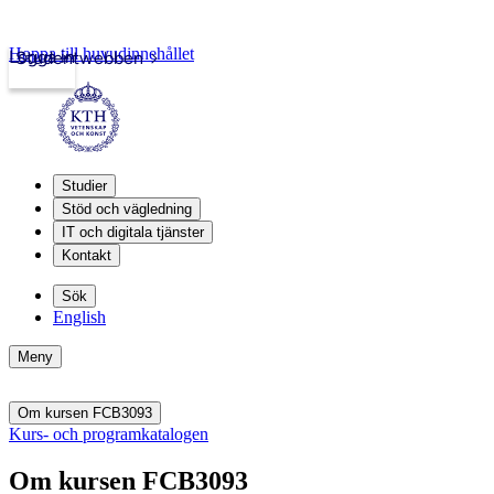
Hoppa till huvudinnehållet
Logga in
Studentwebben
Studier
Stöd och vägledning
IT och digitala tjänster
Kontakt
Sök
English
Meny
Om kursen FCB3093
Kurs- och programkatalogen
Om kursen FCB3093