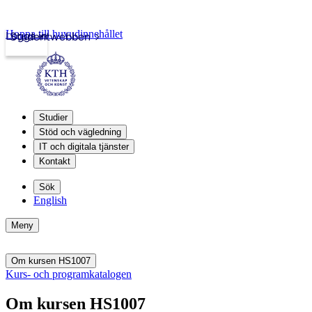
Hoppa till huvudinnehållet
Logga in
Studentwebben
Studier
Stöd och vägledning
IT och digitala tjänster
Kontakt
Sök
English
Meny
Om kursen HS1007
Kurs- och programkatalogen
Om kursen HS1007