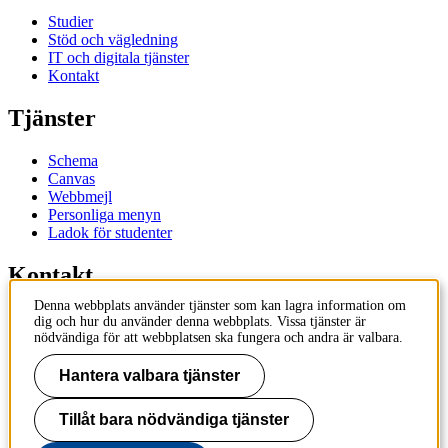
Studier
Stöd och vägledning
IT och digitala tjänster
Kontakt
Tjänster
Schema
Canvas
Webbmejl
Personliga menyn
Ladok för studenter
Kontakt
Denna webbplats använder tjänster som kan lagra information om
Kontakta utbildningsprogram
dig och hur du använder denna webbplats. Vissa tjänster är
Kontakta kurs
nödvändiga för att webbplatsen ska fungera och andra är valbara.
IT-support
KTH Entré
Hantera valbara tjänster
KTH Biblioteket
Tillåt bara nödvändiga tjänster
KTH
100 44 Stockholm