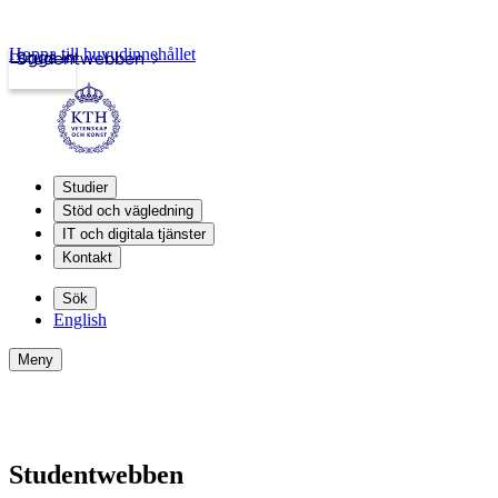
Hoppa till huvudinnehållet
Logga in
Studentwebben
Studier
Stöd och vägledning
IT och digitala tjänster
Kontakt
Sök
English
Meny
Studentwebben