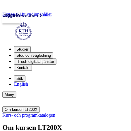
Hoppa till huvudinnehållet
Logga in
Studentwebben
Studier
Stöd och vägledning
IT och digitala tjänster
Kontakt
Sök
English
Meny
Om kursen LT200X
Kurs- och programkatalogen
Om kursen LT200X