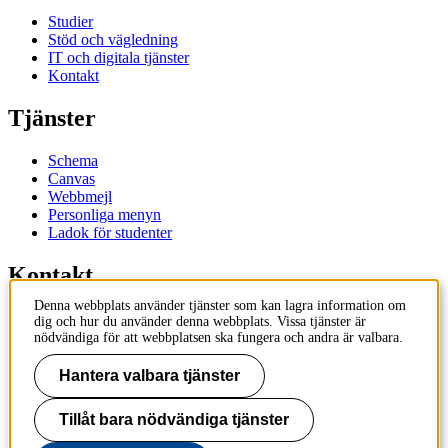
Studier
Stöd och vägledning
IT och digitala tjänster
Kontakt
Tjänster
Schema
Canvas
Webbmejl
Personliga menyn
Ladok för studenter
Kontakt
Denna webbplats använder tjänster som kan lagra information om
Kontakta utbildningsprogram
dig och hur du använder denna webbplats. Vissa tjänster är
Kontakta kurs
nödvändiga för att webbplatsen ska fungera och andra är valbara.
IT-support
KTH Entré
Hantera valbara tjänster
KTH Biblioteket
Tillåt bara nödvändiga tjänster
KTH
100 44 Stockholm