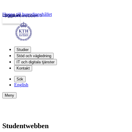
Hoppa till huvudinnehållet
Logga in
Studentwebben
Studier
Stöd och vägledning
IT och digitala tjänster
Kontakt
Sök
English
Meny
Studentwebben