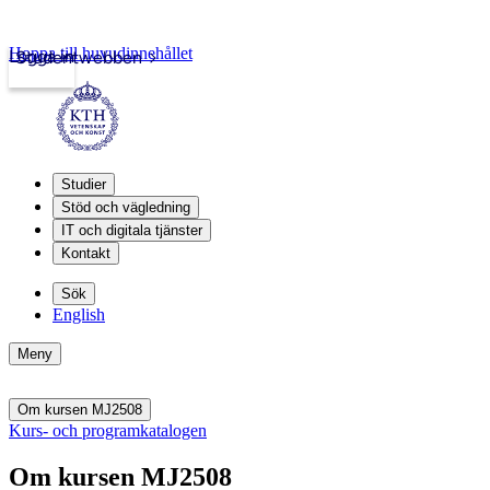
Hoppa till huvudinnehållet
Logga in
Studentwebben
Studier
Stöd och vägledning
IT och digitala tjänster
Kontakt
Sök
English
Meny
Om kursen MJ2508
Kurs- och programkatalogen
Om kursen MJ2508