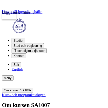
Hoppa till huvudinnehållet
Logga in
Studentwebben
Studier
Stöd och vägledning
IT och digitala tjänster
Kontakt
Sök
English
Meny
Om kursen SA1007
Kurs- och programkatalogen
Om kursen SA1007