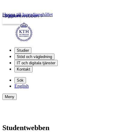
Hoppa till huvudinnehållet
Logga in
Studentwebben
Studier
Stöd och vägledning
IT och digitala tjänster
Kontakt
Sök
English
Meny
Studentwebben