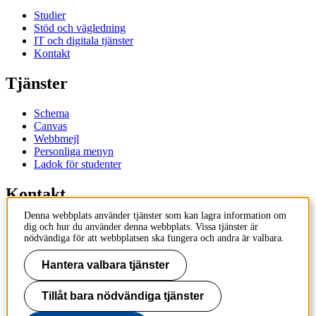
Studier
Stöd och vägledning
IT och digitala tjänster
Kontakt
Tjänster
Schema
Canvas
Webbmejl
Personliga menyn
Ladok för studenter
Kontakt
Denna webbplats använder tjänster som kan lagra information om
Kontakta utbildningsprogram
dig och hur du använder denna webbplats. Vissa tjänster är
Kontakta kurs
nödvändiga för att webbplatsen ska fungera och andra är valbara.
IT-support
KTH Entré
Hantera valbara tjänster
KTH Biblioteket
Tillåt bara nödvändiga tjänster
KTH
100 44 Stockholm