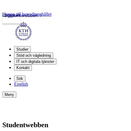
Hoppa till huvudinnehållet
Logga in
Studentwebben
Studier
Stöd och vägledning
IT och digitala tjänster
Kontakt
Sök
English
Meny
Studentwebben