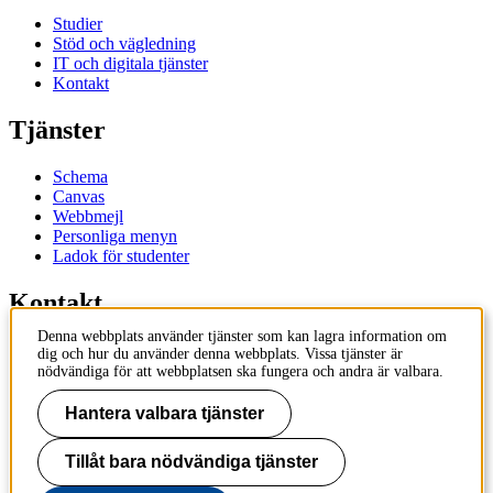
Studier
Stöd och vägledning
IT och digitala tjänster
Kontakt
Tjänster
Schema
Canvas
Webbmejl
Personliga menyn
Ladok för studenter
Kontakt
Denna webbplats använder tjänster som kan lagra information om
Kontakta utbildningsprogram
dig och hur du använder denna webbplats. Vissa tjänster är
Kontakta kurs
nödvändiga för att webbplatsen ska fungera och andra är valbara.
IT-support
KTH Entré
Hantera valbara tjänster
KTH Biblioteket
Tillåt bara nödvändiga tjänster
KTH
100 44 Stockholm