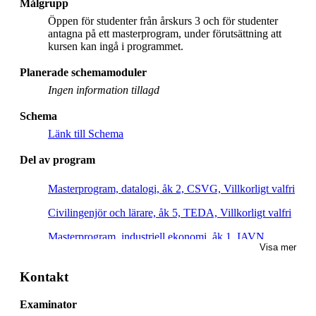
Målgrupp
Öppen för studenter från årskurs 3 och för studenter
antagna på ett masterprogram, under förutsättning att
kursen kan ingå i programmet.
Planerade schemamoduler
Ingen information tillagd
Schema
Länk till Schema
Del av program
Masterprogram, datalogi, åk 2, CSVG, Villkorligt valfri
Civilingenjör och lärare, åk 5, TEDA, Villkorligt valfri
Masterprogram, industriell ekonomi, åk 1, IAVN,
Visa mer
Villkorligt valfri
Masterprogram, interaktiv medieteknik, åk 2, Villkorligt
Kontakt
valfri
Examinator