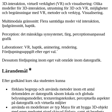
3D-interaktion, virtuell verklighet (VR) och visualisering: Olika
modeller för 3D-interaktion, utrustning för 3D och VR, möjligheter
och begränsningar med VR, metoder och verktyg. Visualisering.
Multimodala gränssnitt: Flera samtidiga moder vid interaktion,
ljudgränssnitt, haptik.
Perception: det mänskliga synsystemet, färg, perceptionsanpassad
grafik
Laborationer: VR, haptik, animering, rendering.
Fördjupningsuppgift efter eget val.´
Dessutom fördjupning inom eget valt område inom datorgrafik.
Lärandemål
Efter godkänd kurs ska studenten kunna
förklara begrepp och använda metoder inom ett antal
delområden av datorgrafik såsom lokala och globala
belysningsmodeller, textureringstekniker, perceptuella aspekter
på datorgrafik och virtuella miljöer
använda en modellerare av typ Maya för att bygga 3D-objekt
med egen medvetet gjord skissad förlaga, samt att bearbeta