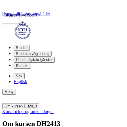
Hoppa till huvudinnehållet
Logga in
Studentwebben
Studier
Stöd och vägledning
IT och digitala tjänster
Kontakt
Sök
English
Meny
Om kursen DH2413
Kurs- och programkatalogen
Om kursen DH2413