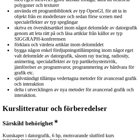
polygoner och texturer
använda ett programbibliotek av typ OpenGL för att ta in
objekt från en modellerare och sedan förse scenen med
specialeffekter av typ speglingar
skriva en översiktsartikel inom något delområde av datorgrafik
genom att leta rätt på och läsa artiklar från källor av typ
SIGGRAPH-konferensen
förklara och värdera artiklar inom delområdet
bygga någon enkel fördjupningstillämpning inom något eget
valt delområde av datorgrafik, såsom ray tracing, radiosity,
animering, specialaffekter av typ partikelsystem/rök,
jämförelser av programvaror, programmering av hårdvara för
grafik etc.
självständigt tillämpa vedertagna metoder för avancerad grafik
och interaktion
delta i utvecklingen av nya metoder för avancerad grafik och
interaktion.
Kurslitteratur och förberedelser
Särskild behörighet
Kunskaper i datorgrafik, 6 hp, motsvarande slutförd kurs