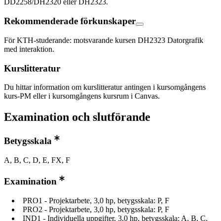
DD2258/DH2320 eller DH2323.
Rekommenderade förkunskaper
För KTH-studerande: motsvarande kursen DH2323 Datorgrafik
med interaktion.
Kurslitteratur
Du hittar information om kurslitteratur antingen i kursomgångens
kurs-PM eller i kursomgångens kursrum i Canvas.
Examination och slutförande
Betygsskala
A, B, C, D, E, FX, F
Examination
PRO1 - Projektarbete, 3,0 hp, betygsskala: P, F
PRO2 - Projektarbete, 3,0 hp, betygsskala: P, F
IND1 - Individuella uppgifter, 3,0 hp, betygsskala: A, B, C,