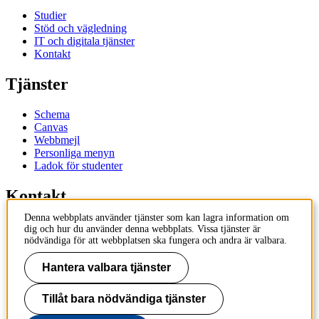
Studier
Stöd och vägledning
IT och digitala tjänster
Kontakt
Tjänster
Schema
Canvas
Webbmejl
Personliga menyn
Ladok för studenter
Kontakt
Denna webbplats använder tjänster som kan lagra information om
Kontakta utbildningsprogram
dig och hur du använder denna webbplats. Vissa tjänster är
Kontakta kurs
nödvändiga för att webbplatsen ska fungera och andra är valbara.
IT-support
KTH Entré
Hantera valbara tjänster
KTH Biblioteket
Tillåt bara nödvändiga tjänster
KTH
100 44 Stockholm