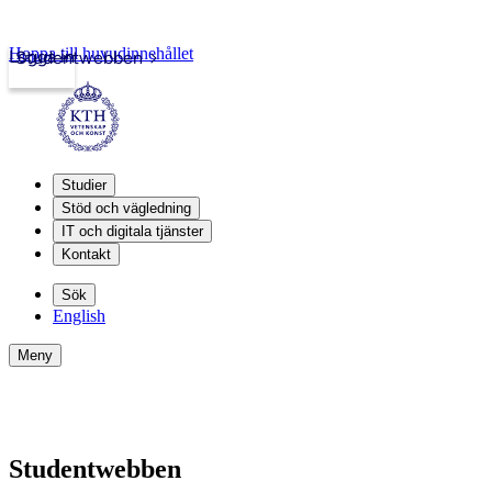
Hoppa till huvudinnehållet
Logga in
Studentwebben
Studier
Stöd och vägledning
IT och digitala tjänster
Kontakt
Sök
English
Meny
Studentwebben