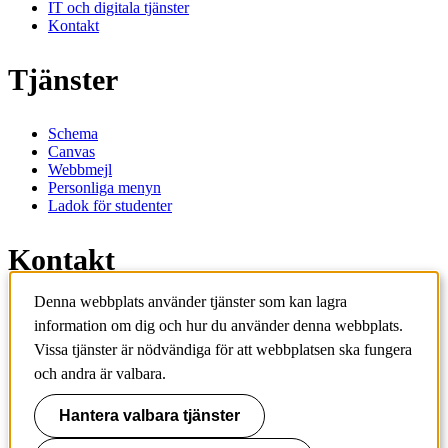
IT och digitala tjänster
Kontakt
Tjänster
Schema
Canvas
Webbmejl
Personliga menyn
Ladok för studenter
Kontakt
Denna webbplats använder tjänster som kan lagra
Kontakta utbildningsprogram
information om dig och hur du använder denna webbplats.
Kontakta kurs
IT-support
Vissa tjänster är nödvändiga för att webbplatsen ska fungera
KTH Entré
och andra är valbara.
KTH Biblioteket
Hantera valbara tjänster
KTH
100 44 Stockholm