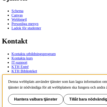
Schema
Canvas
Webbmejl
Personliga menyn
Ladok för studenter
Kontakt
Kontakta utbildningsprogram
Kontakta kurs
IT-support
KTH Entré
KTH Biblioteket
KTH
Denna webbplats använder tjänster som kan lagra information om
100 44 Stockholm
tjänster är nödvändiga för att webbplatsen ska fungera och andra ä
+46 8 790 60 00
info@kth.se
Hantera valbara tjänster
Tillåt bara nödvändig
📷 @KTHstudent på Instagram