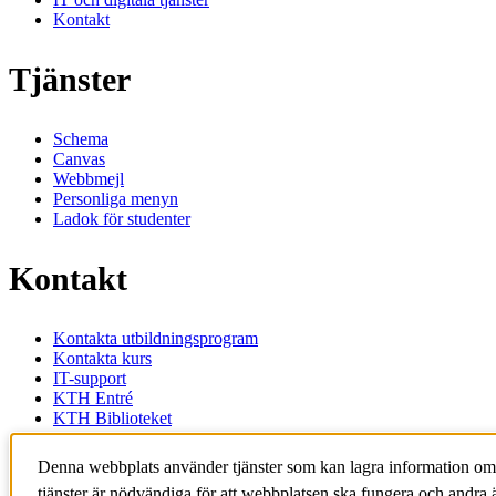
Kontakt
Tjänster
Schema
Canvas
Webbmejl
Personliga menyn
Ladok för studenter
Kontakt
Kontakta utbildningsprogram
Kontakta kurs
IT-support
KTH Entré
KTH Biblioteket
KTH
Denna webbplats använder tjänster som kan lagra information om
100 44 Stockholm
tjänster är nödvändiga för att webbplatsen ska fungera och andra ä
+46 8 790 60 00