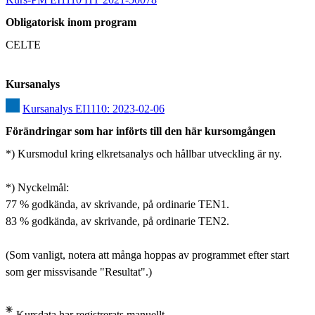
Obligatorisk inom program
CELTE
Kursanalys
Kursanalys EI1110: 2023-02-06
Förändringar som har införts till den här kursomgången
*) Kursmodul kring elkretsanalys och hållbar utveckling är ny.

*) Nyckelmål:

77 % godkända, av skrivande, på ordinarie TEN1.

83 % godkända, av skrivande, på ordinarie TEN2.

(Som vanligt, notera att många hoppas av programmet efter start 
som ger missvisande "Resultat".)
Kursdata har registrerats manuellt