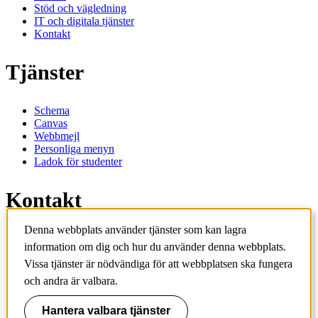
Stöd och vägledning
IT och digitala tjänster
Kontakt
Tjänster
Schema
Canvas
Webbmejl
Personliga menyn
Ladok för studenter
Kontakt
Denna webbplats använder tjänster som kan lagra
Kontakta utbildningsprogram
information om dig och hur du använder denna webbplats.
Kontakta kurs
IT-support
Vissa tjänster är nödvändiga för att webbplatsen ska fungera
KTH Entré
och andra är valbara.
KTH Biblioteket
Hantera valbara tjänster
KTH