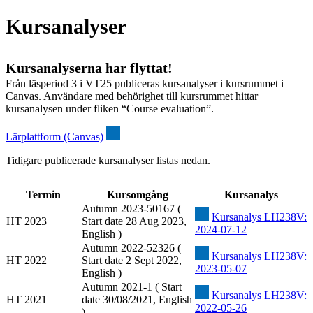
Kursanalyser
Kursanalyserna har flyttat!
Från läsperiod 3 i VT25 publiceras kursanalyser i kursrummet i
Canvas. Användare med behörighet till kursrummet hittar
kursanalysen under fliken “Course evaluation”.
Lärplattform (Canvas)
Tidigare publicerade kursanalyser listas nedan.
Termin
Kursomgång
Kursanalys
Autumn 2023-50167 (
Kursanalys LH238V:
HT 2023
Start date 28 Aug 2023,
2024-07-12
English )
Autumn 2022-52326 (
Kursanalys LH238V:
HT 2022
Start date 2 Sept 2022,
2023-05-07
English )
Autumn 2021-1 ( Start
Kursanalys LH238V:
HT 2021
date 30/08/2021, English
2022-05-26
)