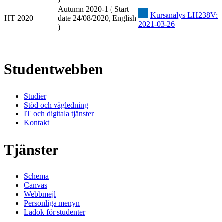
Autumn 2020-1 ( Start
Kursanalys LH238V:
HT 2020
date 24/08/2020, English
2021-03-26
)
Studentwebben
Studier
Stöd och vägledning
IT och digitala tjänster
Kontakt
Tjänster
Schema
Canvas
Webbmejl
Personliga menyn
Ladok för studenter