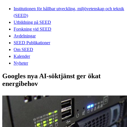
Institutionen för hållbar utveckling, miljövetenskap och teknik
(SEED)
Utbildning på SEED
Forskning vid SEED
Avdelningar
SEED Publikationer
Om SEED
Kalender
Nyheter
Googles nya AI-söktjänst ger ökat
energibehov