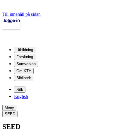
Till innehåll på sidan
Logga in
kth.se
Utbildning
Forskning
Samverkan
Om KTH
Bibliotek
Sök
English
Meny
SEED
SEED