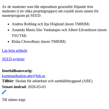
Av de studenter som fått stipendium genomför följande fem
studenter (i tre olika projektgrupper) sitt exjobb inom ramen för
masterprogram på SEED:
Andrea Robling och Irja Höglund (inom TMHIM)
Amanda Maria Aho Vanhatapio och Albert Edvardsson (inom
TSUTM)
Risha Chowdhury (inom TMHIM)
Läs hela artikeln
SEED-nyheter
Innehållsansvarig:
kommunikation-abe@kth.se
Tillhör
: Skolan för arkitektur och samhällsbyggnad (ABE)
Senast ändrad
:
2026-03-03
Till sidans topp