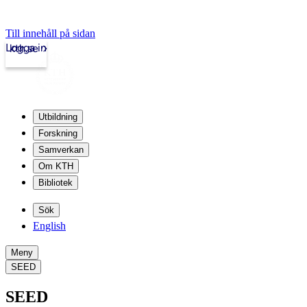
Till innehåll på sidan
Logga in
kth.se
Utbildning
Forskning
Samverkan
Om KTH
Bibliotek
Sök
English
Meny
SEED
SEED