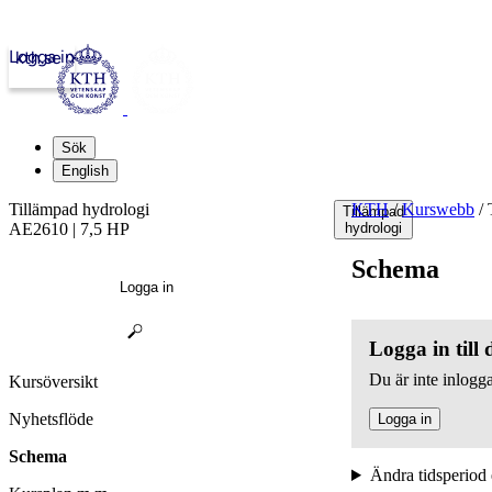
Logga in
kth.se
Sök
English
Tillämpad hydrologi
KTH
/
Kurswebb
/
T
Tillämpad
AE2610 | 7,5 HP
hydrologi
Schema
Logga in
Logga in till
Du är inte inlogga
Kursöversikt
Nyhetsflöde
Logga in
Schema
Ändra tidsperiod 