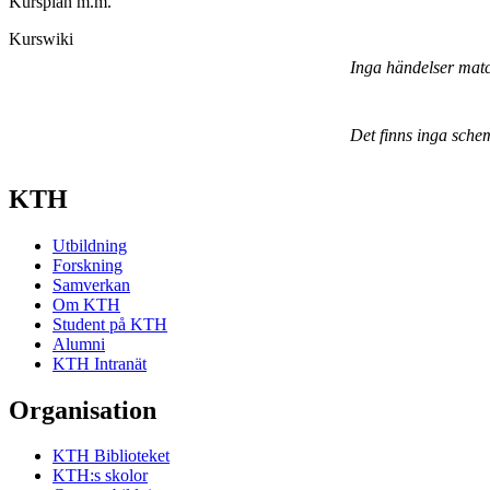
Kursplan m.m.
Kurswiki
Inga händelser mat
Det finns inga sche
KTH
Utbildning
Forskning
Samverkan
Om KTH
Student på KTH
Alumni
KTH Intranät
Organisation
KTH Biblioteket
KTH:s skolor