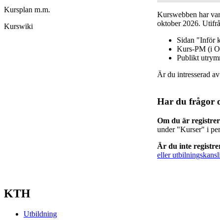
Kursplan m.m.
Kurswebben har varit
oktober 2026. Utifrå
Kurswiki
Sidan "Inför 
Kurs-PM (i O
Publikt utry
Är du intresserad a
Har du frågor 
Om du är registre
under "Kurser" i pe
Är du inte registr
eller utbilningskansl
KTH
Utbildning