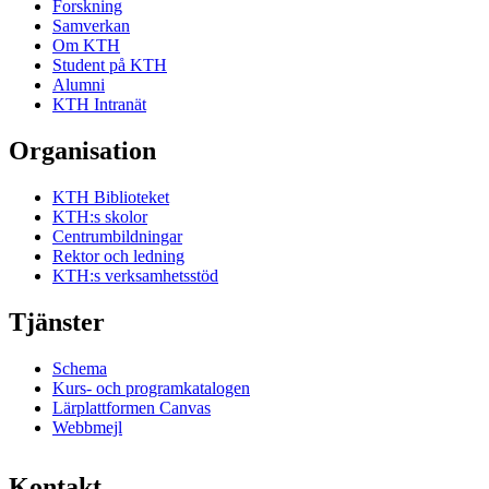
Forskning
Samverkan
Om KTH
Student på KTH
Alumni
KTH Intranät
Organisation
KTH Biblioteket
KTH:s skolor
Centrumbildningar
Rektor och ledning
KTH:s verksamhetsstöd
Tjänster
Schema
Kurs- och programkatalogen
Lärplattformen Canvas
Webbmejl
Kontakt