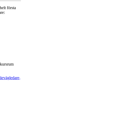
elt första
are:
t kursrum
dievägledare,