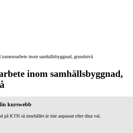
xamensarbete inom samhällsbyggnad, grundnivå
rbete inom samhällsbyggnad,
å
 din kurswebb
d på KTH så innehållet är inte anpassat efter dina val.