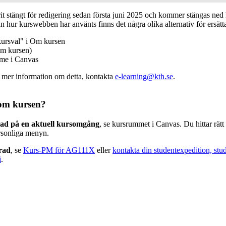
 stängt för redigering sedan första juni 2025 och kommer stängas ned h
n hur kurswebben har använts finns det några olika alternativ för ersätt
kursval" i Om kursen
m kursen)
mme i Canvas
v mer information om detta, kontakta
e-learning@kth.se
.
om kursen?
rad på en aktuell kursomgång
, se kursrummet i Canvas. Du hittar rät
rsonliga menyn.
erad
, se
Kurs-PM för AG111X
eller
kontakta din studentexpedition, stu
i
.