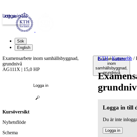
Logga in
kth.se
Sök
English
Examensarbete inom samhällsbyggnad,
KTH
/
Kurswebb
/
E
Examensarbete
grundnivå
inom
samhällsbyggnad,
AG111X | 15,0 HP
Examensa
grundnivå
grundniv
Logga in
Logga in till
Kursöversikt
Du är inte inlogga
Nyhetsflöde
Logga in
Schema