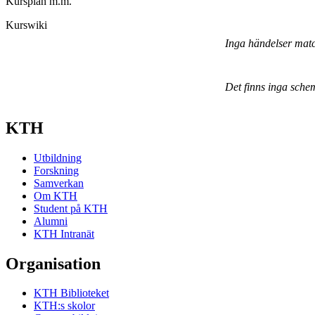
Kursplan m.m.
Kurswiki
Inga händelser mat
Det finns inga sche
KTH
Utbildning
Forskning
Samverkan
Om KTH
Student på KTH
Alumni
KTH Intranät
Organisation
KTH Biblioteket
KTH:s skolor