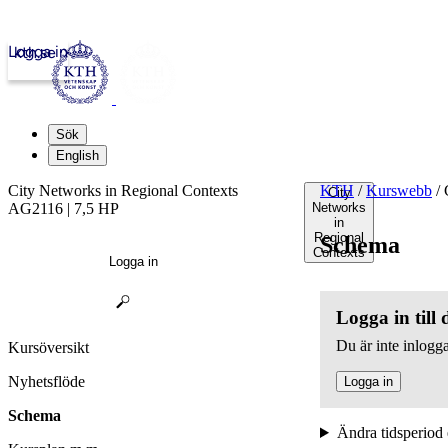
Logga in
kth.se
Sök
English
City Networks in Regional Contexts
KTH
/
Kurswebb
/
C
City
AG2116 | 7,5 HP
Networks
in
Regional
Schema
Contexts
Logga in
Logga in till
Du är inte inlogga
Kursöversikt
Nyhetsflöde
Logga in
Schema
Ändra tidsperiod 