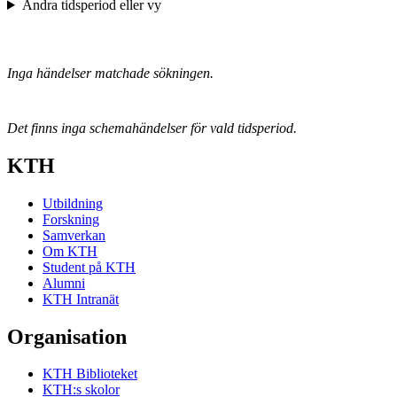
Ändra tidsperiod eller vy
Inga händelser matchade sökningen.
Det finns inga schemahändelser för vald tidsperiod.
KTH
Utbildning
Forskning
Samverkan
Om KTH
Student på KTH
Alumni
KTH Intranät
Organisation
KTH Biblioteket
KTH:s skolor