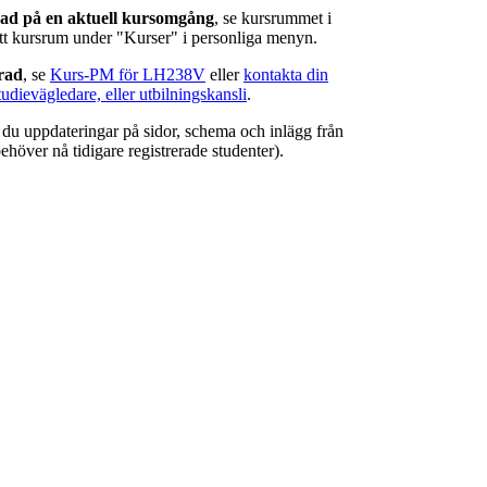
rad på en aktuell kursomgång
, se kursrummet i
ätt kursrum under "Kurser" i personliga menyn.
erad
, se
Kurs-PM för LH238V
eller
kontakta din
tudievägledare, eller utbilningskansli
.
r du uppdateringar på sidor, schema och inlägg från
ehöver nå tidigare registrerade studenter).