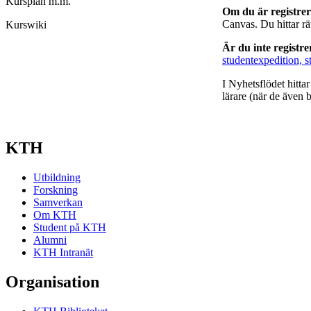
Kursplan m.m.
Om du är registre
Canvas. Du hittar r
Kurswiki
Är du inte registr
studentexpedition, s
I Nyhetsflödet hitta
lärare (när de även b
KTH
Utbildning
Forskning
Samverkan
Om KTH
Student på KTH
Alumni
KTH Intranät
Organisation