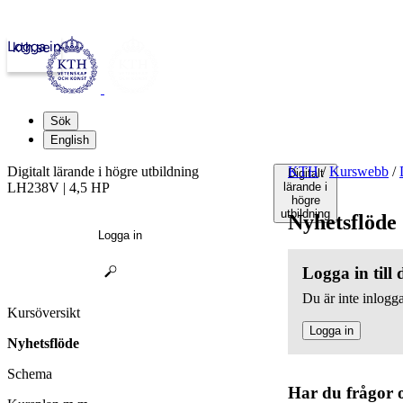
Logga in
kth.se
Sök
English
Digitalt lärande i högre utbildning
KTH
/
Kurswebb
/
Digitalt
LH238V | 4,5 HP
lärande i
högre
utbildning
Nyhetsflöde
Logga in
Logga in till
Du är inte inlogga
Kursöversikt
Logga in
Nyhetsflöde
Schema
Har du frågor 