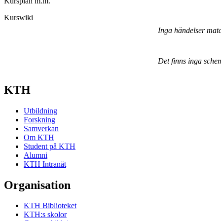
Kursplan m.m.
Kurswiki
Inga händelser mat
Det finns inga sche
KTH
Utbildning
Forskning
Samverkan
Om KTH
Student på KTH
Alumni
KTH Intranät
Organisation
KTH Biblioteket
KTH:s skolor