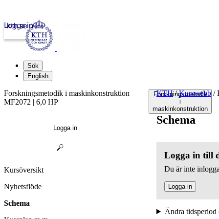
Logga in
kth.se
Sök
English
Forskningsmetodik i maskinkonstruktion
KTH
/
Kurswebb
/
F
Forskningsmetodik
MF2072 | 6,0 HP
i
maskinkonstruktion
Schema
Logga in
Logga in till
Du är inte inlogga
Kursöversikt
Nyhetsflöde
Logga in
Schema
Ändra tidsperiod 