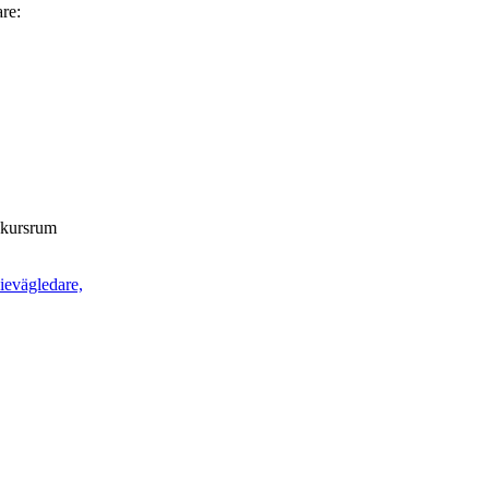
are:
t kursrum
dievägledare,