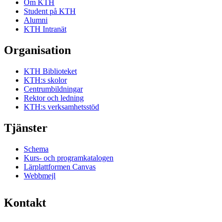
Om KTH
Student på KTH
Alumni
KTH Intranät
Organisation
KTH Biblioteket
KTH:s skolor
Centrumbildningar
Rektor och ledning
KTH:s verksamhetsstöd
Tjänster
Schema
Kurs- och programkatalogen
Lärplattformen Canvas
Webbmejl
Kontakt