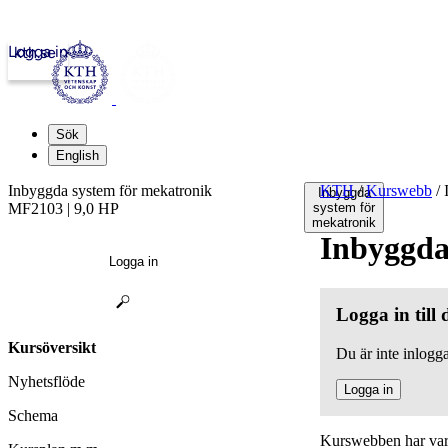
Logga in
kth.se
Sök
English
Inbyggda system för mekatronik
KTH
/
Kurswebb
/
I
Inbyggda
MF2103 | 9,0 HP
system för
mekatronik
Inbyggda
Logga in
Logga in till
Kursöversikt
Du är inte inlogga
Nyhetsflöde
Logga in
Schema
Kurswebben har varit