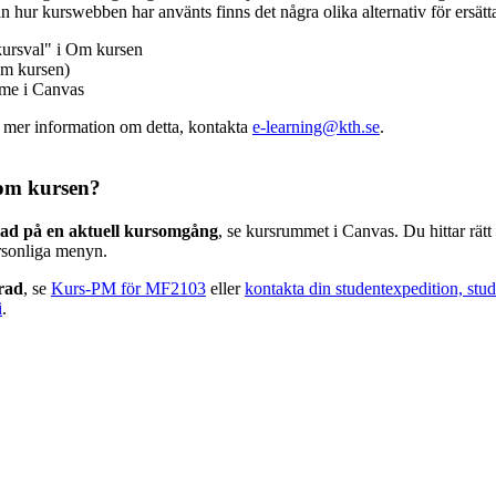
n hur kurswebben har använts finns det några olika alternativ för ersätt
kursval" i Om kursen
m kursen)
mme i Canvas
v mer information om detta, kontakta
e-learning@kth.se
.
om kursen?
rad på en aktuell kursomgång
, se kursrummet i Canvas. Du hittar rät
rsonliga menyn.
erad
, se
Kurs-PM för MF2103
eller
kontakta din studentexpedition, stu
i
.