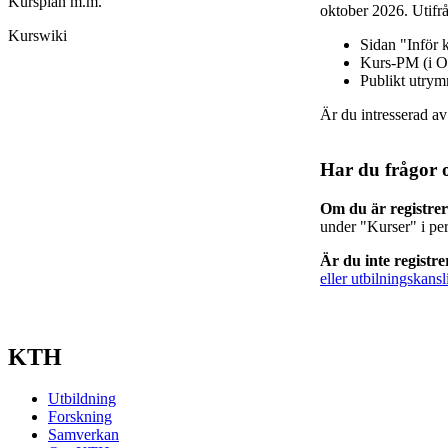
Kursplan m.m.
oktober 2026. Utifrå
Kurswiki
Sidan "Inför 
Kurs-PM (i O
Publikt utry
Är du intresserad a
Har du frågor 
Om du är registre
under "Kurser" i pe
Är du inte registr
eller utbilningskansl
KTH
Utbildning
Forskning
Samverkan