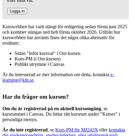
efter dina val.
Logga in
Kurswebben har varit stängt för redigering sedan första juni 2025
och kommer stängas ned helt första oktober 2026. Utifrån hur
kurswebben har använts finns det några olika alternativ för
ersättare:
Sidan "Inför kursval" i Om kursen
Kurs-PM (i Om kursen)
Publikt utrymme i Canvas
Är du intresserad av mer information om detta, kontakta
e-
learning@kth.se
.
Har du frågor om kursen?
Om du är registrerad på en aktuell kursomgång
, se
kursrummet i Canvas. Du hittar rätt kursrum under "Kurser" i
personliga menyn.
Är du inte registrerad
, se
Kurs-PM för MJ243X
eller
kontakta
din studentexpedition, studievägledare, eller utbilningskansli
.