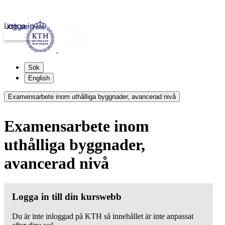
Logga in
kth.se
Sök
English
Examensarbete inom uthålliga byggnader, avancerad nivå
Examensarbete inom
uthålliga byggnader,
avancerad nivå
Logga in till din kurswebb
Du är inte inloggad på KTH så innehållet är inte anpassat