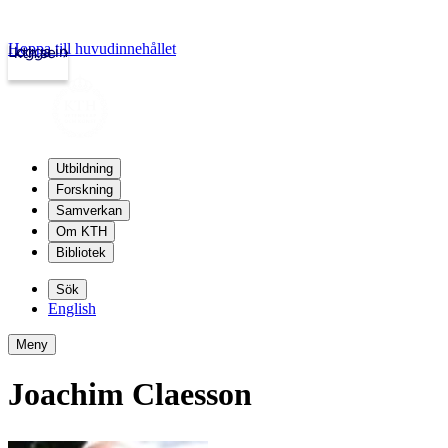
Hoppa till huvudinnehållet
Logga in
kth.se
Utbildning
Forskning
Samverkan
Om KTH
Bibliotek
Sök
English
Meny
Joachim Claesson