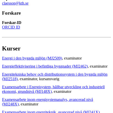
claesson@kth.se
Forskare
Forskar-ID
ORCID ID
Kurser
Energi i den byggda miljön (MJ2509)
, examinator
Energieffektivisering i befintliga byggnader (MJ2462)
, examinator
Energitekniska behov och distributionssystem i den byggda miljön
(MJ2518)
, examinator
, kursansvarig
Examensarbete i Energisystem, hållbar utveckling och industriell
ekonomi, grundnivå (MJ148X)
, examinator
Examensarbete inom energisystemanalys, avancerad nivå
(MJ248X)
, examinator
Examensarbete inom energiteknik, avancerad nivå (MJ241X)
,