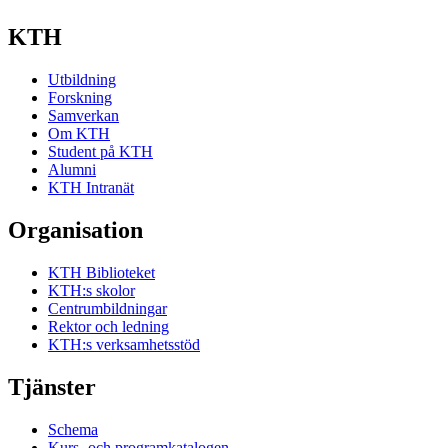
KTH
Utbildning
Forskning
Samverkan
Om KTH
Student på KTH
Alumni
KTH Intranät
Organisation
KTH Biblioteket
KTH:s skolor
Centrumbildningar
Rektor och ledning
KTH:s verksamhetsstöd
Tjänster
Schema
Kurs- och programkatalogen